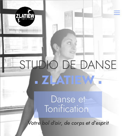
STUDIO DE DANSE
ZLATIEW
■
■
Danse et
Tonification
Votre bol d’air, de corps et d’esprit