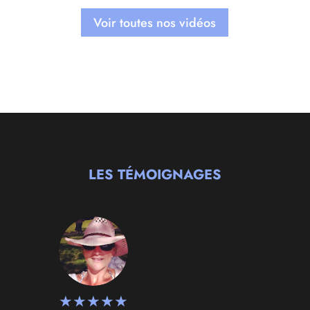
Voir toutes nos vidéos
LES TÉMOIGNAGES
★
★
★
★
★